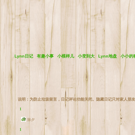
Lynn日记
有趣小事
小模样儿
小变到大
Lynn地盘
小小的
说明：为防止垃圾留言，日记评论功能关闭。隐藏日记只对家人朋
1
除夕
1