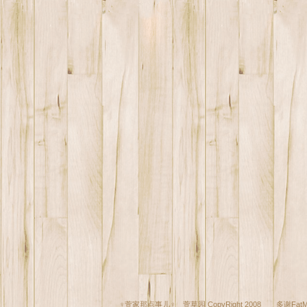
♀萱家那点事儿♀ 萱草园 CopyRight 2008 多谢
Fat