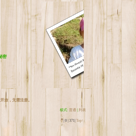
秘密
友开放，无需注册。
模式:
普通
|
列表
0
|
0
|
371|
Top↑