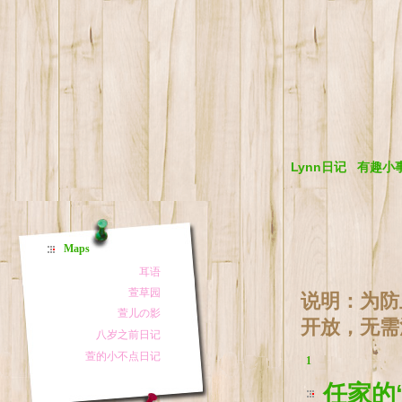
Lynn日记
有趣小
Maps
说明：为防
开放，无需
1
任家的