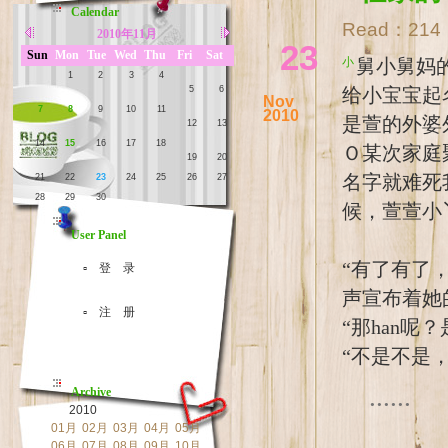
Calendar
Read：
214
2010年11月
23
Sun
Mon
Tue
Wed
Thu
Fri
Sat
小舅小舅妈的宝宝再过几个月就该降生了，即将升级当爹妈的二位，正在为
1
2
3
4
5
6
给小宝宝起
Nov
7
8
9
10
11
2010
是萱的外婆
12
13
14
15
16
17
18
Ｏ某次家庭
19
20
名字就难死
21
22
23
24
25
26
27
28
29
30
候，萱萱小
User Panel
“有了有了
▫ 登 录
声宣布着她
▫ 注 册
“那han呢
“不是不是
......
Archive
2010
01月
02月
03月
04月
05月
06月
07月
08月
09月
10月