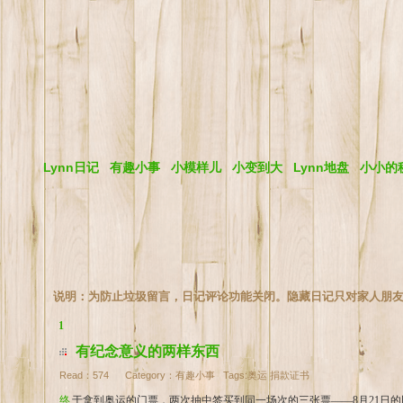
Lynn日记
有趣小事
小模样儿
小变到大
Lynn地盘
小小的
说明：为防止垃圾留言，日记评论功能关闭。隐藏日记只对家人朋
1
有纪念意义的两样东西
Read：
574
Category：
有趣小事
Tags:
奥运
捐款证书
终于拿到奥运的门票，两次抽中签买到同一场次的三张票——8月21日的田径比赛，国家体育场，正可以好好参观这个据说很