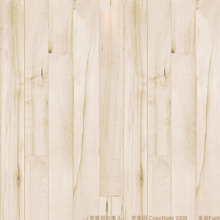
♀萱家那点事儿♀ 萱草园 CopyRight 2008 多谢
Fat