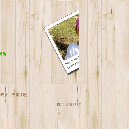
秘密
友开放，无需注册。
模式:
普通
|
列表