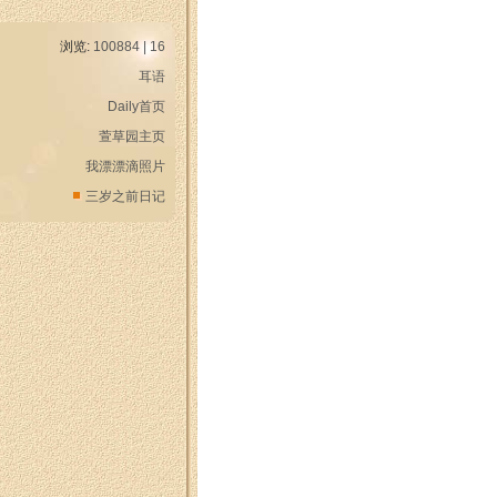
浏览:
100884 | 16
耳语
Daily首页
萱草园主页
我漂漂滴照片
三岁之前日记