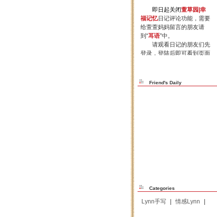
Friend's Daily
Categories
Lynn手写
|
情感Lynn
|