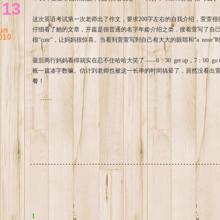
13
这次英语考试第一次老师出了作文，要求200字左右的自我介绍，萱萱很得
un
仔细看了她的文章，开篇是很普通的名字年龄介绍之类，接着萱写了自
010
很“cute”，让妈妈很惊喜。当看到萱萱写到自己有大大的眼睛和“a nos
最后两行妈妈看得就实在忍不住哈哈大笑了——6：30 get up，7：00 go t
账一篇凑字数嘛。估计刘老师也被这一长串的时间搞晕了，居然没看出萱萱把午
餐！
......
1