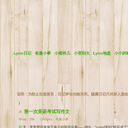
Lynn日记
有趣小事
小模样儿
小变到大
Lynn地盘
小小的
说明：为防止垃圾留言，日记评论功能关闭。隐藏日记只对家人朋
1
第一次英语考试写作文
Read：
396
Category：
有趣小事
昨天，萱萱带回来第五单元的英语试卷——98分，“scared害怕”错写成了“s