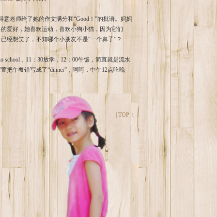
意老师给了她的作文满分和“Good！”的批语。妈妈
己的爱好，她喜欢运动，喜欢小狗小猫，因为它们
e”时已经想笑了，不知哪个小朋友不是“一个鼻子”？
o school，11：30放学，12：00午饭，简直就是流水
餐错写成了“dinner”，呵呵，中午12点吃晚
|
TOP ↑