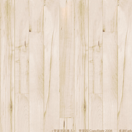
♀萱家那点事儿♀ 萱草园 CopyRight 2008 多谢
Fat