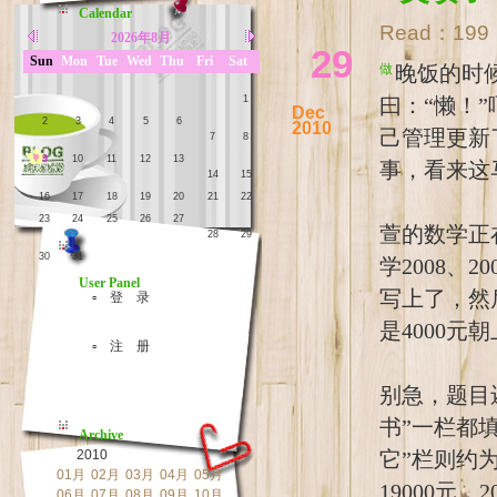
Calendar
Read：
199
2026年8月
29
Sun
Mon
Tue
Wed
Thu
Fri
Sat
做晚饭的时候，睿睿妈打电话来“质问”为何一个月都没更新日记了？答
1
曰：“懒！
Dec
2
3
4
5
6
2010
己管理更新
7
8
9
10
11
12
13
事，看来这
14
15
16
17
18
19
20
21
22
23
24
25
26
27
萱的数学正
28
29
30
31
学2008、
User Panel
写上了，然
▫ 登 录
是4000元
▫ 注 册
别急，题目
书”一栏都填
Archive
2010
它”栏则约为
01月
02月
03月
04月
05月
19000元
06月
07月
08月
09月
10月