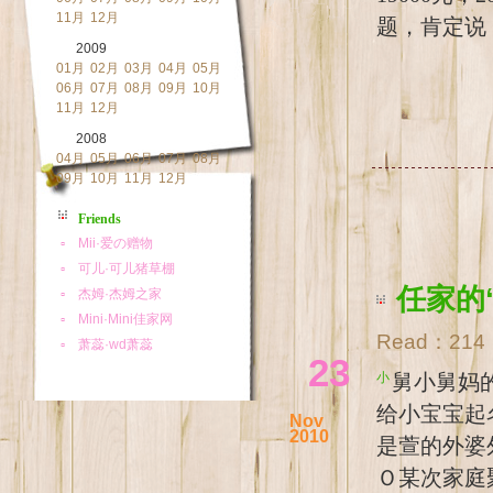
11月
12月
题，肯定说
2009
01月
02月
03月
04月
05月
06月
07月
08月
09月
10月
11月
12月
2008
04月
05月
06月
07月
08月
09月
10月
11月
12月
Friends
任家的
Read：
214
23
小舅小舅妈的宝宝再过几个月就该降生了，即将升级当爹妈的二位，正在为
给小宝宝起
Nov
2010
是萱的外婆
Ｏ某次家庭