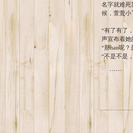
名字就难死
候，萱萱小
“有了有了
声宣布着她
“那han呢
“不是不是
......