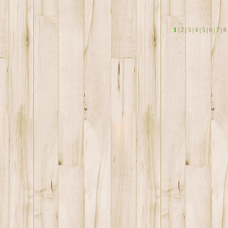
1
|
2
|
3
|
4
|
5
|
6
|
7
|
8