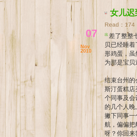
女儿迟
Read：
174
07
出差了整整七天，第八天的中午回到家。推开家门，有点点身体不舒服的宝
贝已经睡着
Nov
2010
形鸡蛋，虽
为那是宝贝
结束台州的
斯汀蛋糕店
个同事及会
的几个人晚
撇下同事一
航，偏偏把
呀？你回来