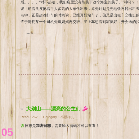
后。。。。“对不起哈，我们店里没有能装下这个海宝的袋子。”神马？
诶！硬着头皮抱着半人多高的大家伙出来，原先计划是先地铁再转出租去
点钟，正是超难打车的时间诶，已经开始堵车了，偏又是出租车交接班
终于诱拐某一个司机先送妈妈再交班，坐上车想着到家就好，开会送的
......
大别山——漂亮的公主们
Read：
262
Category：
小模样儿
该日志是
加密日志
，需要输入密码才可以查看！
05