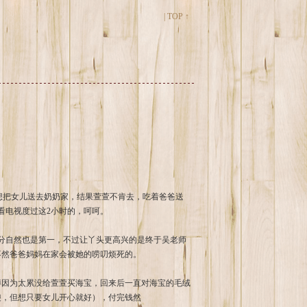
|
TOP ↑
看电视度过这2小时的，呵呵。
0分自然也是第一，不过让丫头更高兴的是终于吴老师
不然爸爸妈妈在家会被她的唠叨烦死的。
博因为太累没给萱萱买海宝，回来后一直对海宝的毛绒
傻，但想只要女儿开心就好），付完钱然