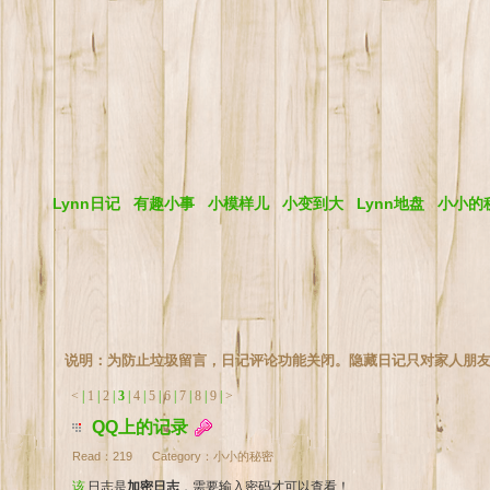
Lynn日记
有趣小事
小模样儿
小变到大
Lynn地盘
小小的
说明：为防止垃圾留言，日记评论功能关闭。隐藏日记只对家人朋
<
|
1
|
2
|
3
|
4
|
5
|
6
|
7
|
8
|
9
|
>
QQ上的记录
Read：
219
Category：
小小的秘密
该日志是
加密日志
，需要输入密码才可以查看！