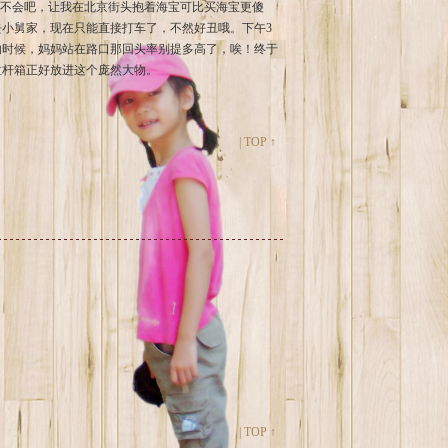
！不会吧，让我在北京街头抱着海宝可比买海宝更傻
小舅家，现在只能直接打车了，不然好丑哦。下午3
的时候，妈妈站在路口那回头率别提多高了，唉！终于
拉杆箱正好放进这个庞然大物。
|
TOP ↑
|
TOP ↑