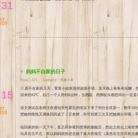
31
ct
010
妈妈不自家的日子
Read：
221
Category：
有趣小事
出差不在家的几天，萱萱小姐表现得超级不错。某天晚上爸爸有应酬，想把女儿送去奶奶家，结果萱萱不肯去，吃着爸爸送
15
回来的KFC，自己一个人待到8点钟，当然啦，用脚趾头都想得出一定是
ct
语文测试在老师没有通知突然袭击的情况下考了99分全班第一，数学10
010
把她和陈悦又调换回同桌了，王老师，你可别第三次又把她俩分开哦，
临回家的前一天下午，逛王府井看到世博的旗舰店，想起之前去上海世
玩具念念不忘，所以妈妈就拐进去挑了最大的海宝（虽然在北京买有点