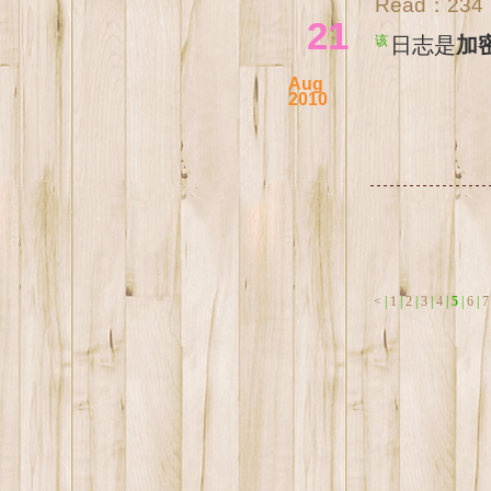
Read：
234
21
该日志是
加
Aug
2010
<
|
1
|
2
|
3
|
4
|
5
|
6
|
7