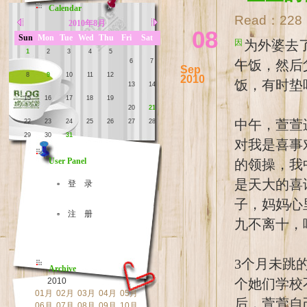
Calendar
Read：
228
2010年8月
08
Sun
Mon
Tue
Wed
Thu
Fri
Sat
因为外婆去了北京小舅家，萱萱中午放学就由爸爸接了一起去爷爷奶奶家吃
1
2
3
4
5
6
7
午饭，然后
Sep
8
9
10
11
12
2010
饭，有时垫
13
14
15
16
17
18
19
20
21
中午，萱萱
22
23
24
25
26
27
28
29
30
31
对我是喜事
User Panel
的领操，我
是天大的喜
▫ 登 录
子，妈妈心
▫ 注 册
九不离十，
3个月未跳
Archive
2010
个她们学校
01月
02月
03月
04月
05月
后，萱萱自
06月
07月
08月
09月
10月