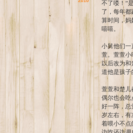
2010
不了喽！”
了，每年都
算时间，妈
嘻嘻。
小舅他们一
萱。萱萱小
以后改为和
道他是孩子
萱萱和楚儿
偶尔也会吃
好一阵，总
岁左右，有
着喂小不点
边吃还边调