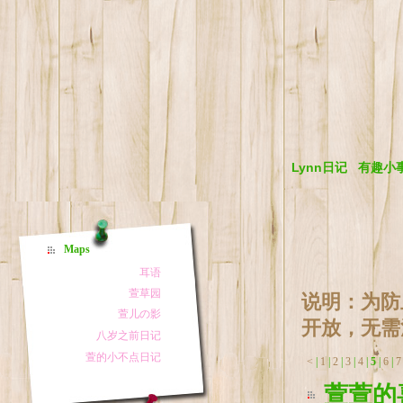
Lynn日记
有趣小
Maps
说明：为防
开放，无需
<
|
1
|
2
|
3
|
4
|
5
|
6
|
7
萱萱的