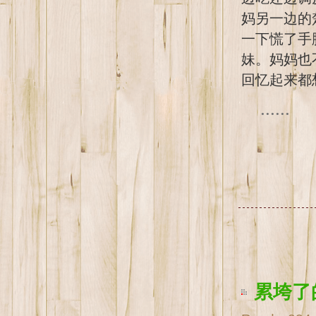
妈另一边的
一下慌了手
妹。妈妈也
回忆起来
......
累垮了