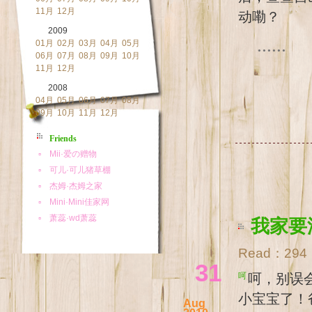
11月
12月
动嘞？
2009
......
01月
02月
03月
04月
05月
06月
07月
08月
09月
10月
11月
12月
2008
04月
05月
06月
07月
08月
09月
10月
11月
12月
Friends
我家要
Read：
294
31
呵呵，别误会，这里的“我家”是指任姓的大家庭，也就是说，小舅妈终于怀
小宝宝了！
Aug