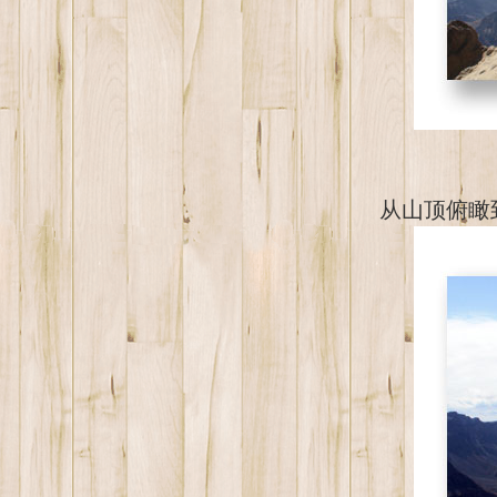
从山顶俯瞰