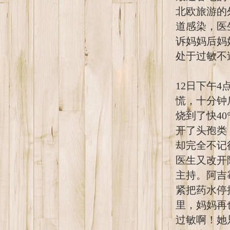
北欧旅游的
道感染，医
诉妈妈后妈
处于过敏不
12日下午
慌，十分钟
烧到了快4
开了头孢类
却完全不记
医生又改开
主持。阿吉
紧把药水停
里，妈妈再
过敏啊！她