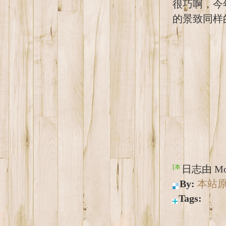
很巧啊，今
的景致同样
[本日志由 Mo
By:
本站
Tags: