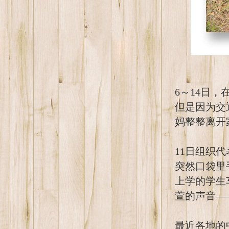
6～14日
但是因为交
妈整整离开
11日组织
突然口袋里
上学的学生
萱的声音—
最近各地的