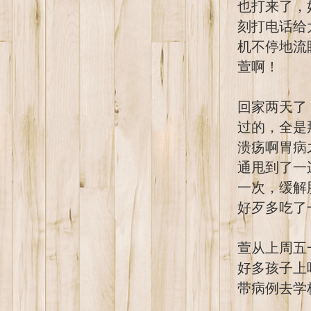
也打来了，
刻打电话给
机不停地流
萱啊！
回家两天了
过的，全是
溃疡啊胃病
通甩到了一
一次，缓解
好歹多吃了
萱从上周五
好多孩子上
带病例去学