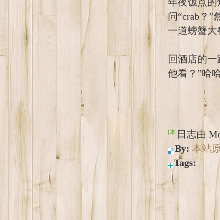
年夜饭点的
问“crab
一道螃蟹大
回酒店的一
他看？”哈
[本日志由 Mo
By:
本站
Tags: