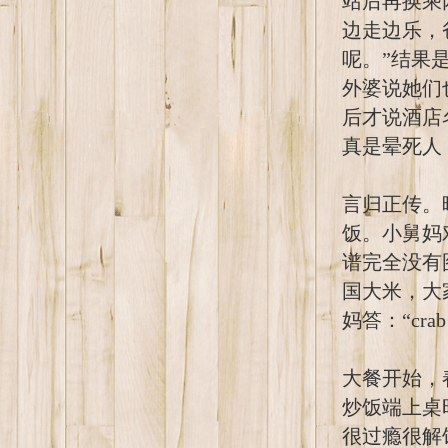
站后再换乘
边走边乐，
呢。”结果
外婆说她们
后才说酒店
真是晕死人
言归正传。
饭。小舅妈
谱完全没有
国大米，大
妈答：“cra
大餐开始，
炒饭端上桌
很过瘾很解