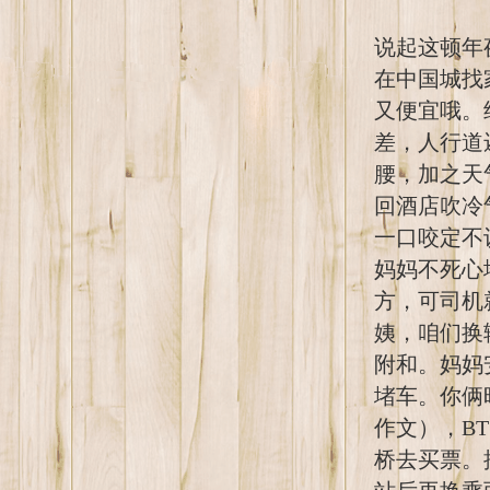
说起这顿年
在中国城找
又便宜哦。
差，人行道
腰，加之天
回酒店吹冷
一口咬定不
妈妈不死心
方，可司机
姨，咱们换
附和。妈妈
堵车。你俩
作文），B
桥去买票。