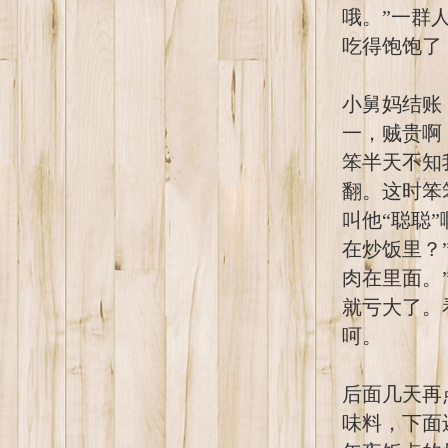
哦。”一群
吃得饱饱了
小舅妈结账
一，贼贵啊
笨半天不知
翻。这时笨
叫他“聪聪”
在炒饭里？
肉在里面。
就亏大了。
呵。
后面几天再
味料，下面还有