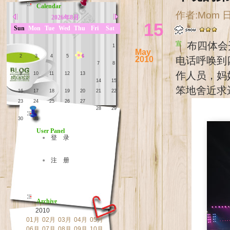
Calendar
作者:Mom 日期
2026年8月
15
Sun
Mon
Tue
Wed
Thu
Fri
Sat
宣布四体会开始，运动员入场及运动员代表讲话。这个期间妈妈被萱萱的
1
May
2
3
4
5
6
2010
电话呼唤到
7
8
作人员，妈
9
10
11
12
13
14
15
笨地舍近求
16
17
18
19
20
21
22
23
24
25
26
27
28
29
30
31
User Panel
▫ 登 录
▫ 注 册
Archive
2010
01月
02月
03月
04月
05月
06月
07月
08月
09月
10月