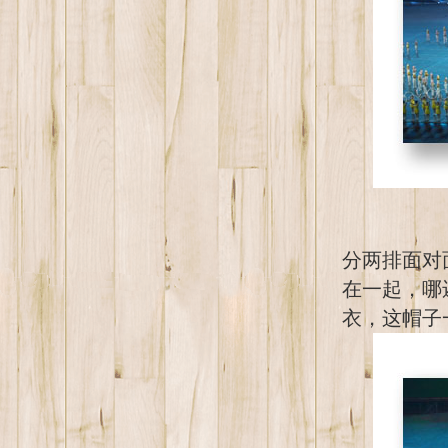
分两排面对
在一起，哪
衣，这帽子