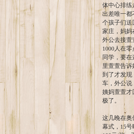
体中心排练
出差唯一都
个孩子们送
家庄，妈妈
外公去接萱
1000人
同学，要在
里萱萱告诉
到了才发现
车，外公说：
姨妈萱萱才
极了。
这几晚在奥
幕式，15