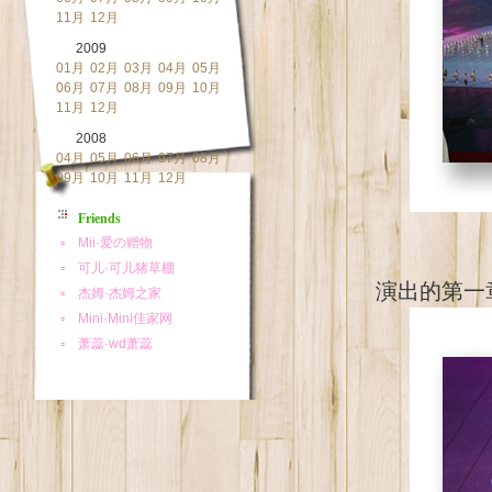
11月
12月
2009
01月
02月
03月
04月
05月
06月
07月
08月
09月
10月
11月
12月
2008
04月
05月
06月
07月
08月
09月
10月
11月
12月
Friends
演出的第一