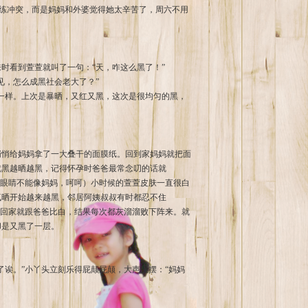
时看到萱萱就叫了一句：“天，咋这么黑了！”
见，怎么成黑社会老大了？”
一样。上次是暴晒，又红又黑，这次是很均匀的黑，
悄悄给妈妈拿了一大叠干的面膜纸。回到家妈妈就把面
就黑越晒越黑，记得怀孕时爸爸最常念叨的话就
，眼睛不能像妈妈，呵呵）小时候的萱萱皮肤一直很白
疯晒开始越来越黑，邻居阿姨叔叔有时都忍不住
欢回家就跟爸爸比白，结果每次都灰溜溜败下阵来。就
却是又黑了一层。
了诶。”小丫头立刻乐得屁颠屁颠，大声显摆：“妈妈