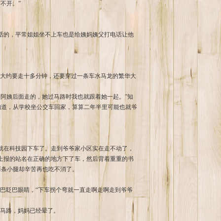
不开。”
话的，平常姐姐坐不上车也是给姨妈姨父打电话让他
站大约要走十多分钟，还要穿过一条车水马龙的繁华大
。
个阿姨后面走的，她过马路时我也就跟着她一起。”知
知道，从学校坐公交车回家，算算二年半里可能也就爷
就在科技园下车了。走到爷爷家小区实在走不动了，
上报的站名在正确的地方下了车，然后背着重重的书
两条小腿却辛苦再也吃不消了。
眨巴眨巴眼睛，“下车拐个弯就一直走啊走啊走到爷爷
过马路，妈妈已经晕了。