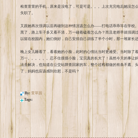
检查萱萱的手机，原来是没电了，可是可是。。。上次充完电后她没怎
失职了。
又跟她再次强调以后再碰到这种情况该怎么办——打电话乖乖等在学校
黑了，路上车子多又看不清，万一碰着磕着怎么办？而且老师早就强调
以留在校园内，她们倒好，自己安排自己训练了半个小时，那一堆家长
晚上女儿睡着了，看着她的小脸，此时的心情比当时更难受。当时除了
万一。。。。。。忍不住摸摸小脸，宝贝真的长大了！虽然今天的事让
法去解决，也知道在公交站牌查回家的车，整个过程都做的有条不紊、
了，妈妈也应该感到欣慰，不是吗？
By:
萱草园
Tags: