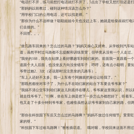
“电话打不开，练习前想打电话就打不开了，5点出了学校又想打但还是打
“那妈妈以前教过，碰到这种情况该怎么办？”
“用学校门口的公用电话，还可以找老师。”
“那你为什么不这样做？聪聪姐姐今天也没赶上车，她就是给柴叔叔打电
们去接的。”
不回答。。。
“坐几路车回来的？怎么过的马路？”妈妈又操心又好奇。从学校到汽车
道，虽然平时过马路都不忘提醒和训练萱萱，但毕竟从没有一个人走过
“我坐的168，我先在站牌上看好哪趟车到咱们家的。前面我一直跟着一
道跟个大人后面，也没坐反方向没坐错车子，哼哼，还有点小聪明，要
爷带过她2、3次（还说那时没注意坐的几路车）。
“车上人还好不太多。我一上车有个阿姨就把座位让给我了。”
“那既然都坐对车子了，为什么不在咱们家的站台下车要去爷爷家？”
“我搞不清公交车到咱们家这儿到底停在哪儿，爷爷家这里我认识，所以
就去找爷爷了。”行啊，坐在车上倒是把下一步怎么办都想好了，听着车
包又走了十多分钟到爷爷家，也难怪虽然认识爷爷家到自己家的路，但
“那你在科技园下车后又怎么过的马路啊？”妈妈不放过任何细节。萱萱
家的呀。”
“科技园下车过啥马路啊！”爸爸插话道。 哦对喔，学校回来这面不用