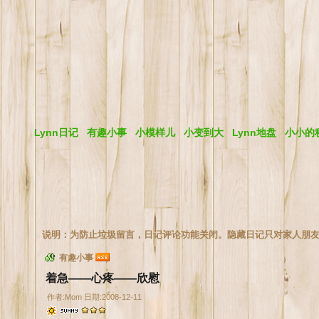
Lynn日记
有趣小事
小模样儿
小变到大
Lynn地盘
小小的
说明：为防止垃圾留言，日记评论功能关闭。隐藏日记只对家人朋
有趣小事
着急——心疼——欣慰
作者:Mom 日期:2008-12-11