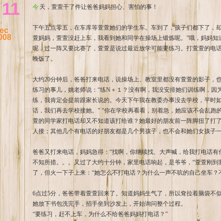
11
今天，萱萱干了件让爸爸妈妈担心、害怕的事！
下午五点零五，在车库等萱萱她们的学生车。车到了，孩子们都下了，却
ec
008
萱妈妈，萱萱没赶上车，我看到她和同学在操场上锻炼呢。”哦，妈妈知
呢，过一阵又要比赛了，萱萱是说过最近放学可能要练习。打萱萱的电
晚饭了。
大约20分钟后，爸爸打来电话，说操场上、教室里都没有萱萱的影子，
练习的事儿，姚老师说：“练N＋１？没有啊，我没安排她们训练啊，因
练，我肯定会提前跟家长说的。今天下午我在教委办事没去学校，平时如
话，我们再去学校接她。” “你在学校再看看，别着急，她应该不会乱跑
萱的同学家打电话却又不知道该打给谁？她最好的朋友前一阵脚扭了打
人接；其他几个有电话的好朋友都是几个男孩子，也不会和她们女孩子
爸爸又打来电话，妈妈急得：“找啊，你继续找、大声喊，给我打电话有
不知所措。。。又过了大约十分钟，家里电话响起，是爷爷，“萱萱刚到
了，但火一下子上来：“她怎么不打电话？为什么一声不吭的自己坐车？
6点过5分，爸爸带着萱萱回来了。知道妈妈生气了，所以耷拉着脑袋不
她放下书包洗完手，招手坐到沙发上，开始询问整个过程。
“要练习，赶不上车，为什么不给爸爸妈妈打电话？”