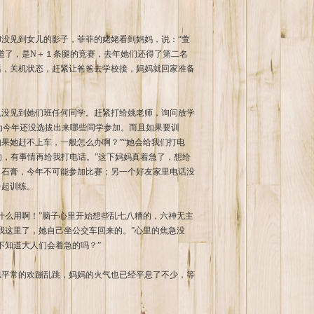
没见到女儿的影子，菲菲的姥姥看到妈妈，说：“萱
道了，是N＋１条腿的竞赛，去年她们还得了第二名
话，关机状态，赶紧让爸爸去学校接，妈妈就回家准备
也没见到她们班任何同学。赶紧打给姚老师，询问放学
为今年还没选拔出来哪些同学参加。而且如果要训
果她赶不上车，一般怎么办啊？”“她会给我们打电
的，有事情再给我打电话。”这下妈妈真着急了，想给
了石膏，今年不可能参加比赛；另一个好友家里电话没
一起训练。
什么用啊！”脑子心里开始想些乱七八糟的，六神无主
我这里了，她自己坐公交车回来的。”心里的焦急没
不知道大人们会着急的吗？”
似平常的欢蹦乱跳，妈妈的火气也已经平息了不少，等