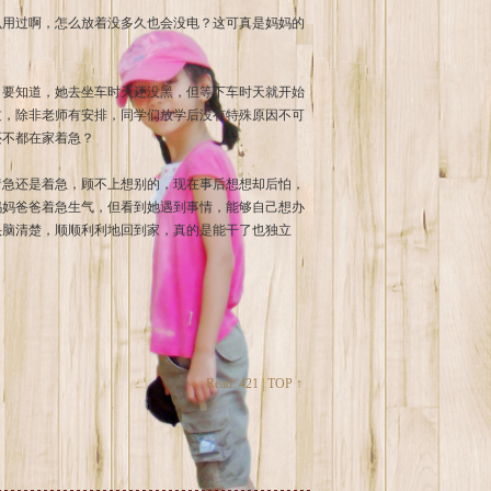
么用过啊，怎么放着没多久也会没电？这可真是妈妈的
。要知道，她去坐车时天还没黑，但等下车时天就开始
过，除非老师有安排，同学们放学后没有特殊原因不可
还不都在家着急？
着急还是着急，顾不上想别的，现在事后想想却后怕，
妈妈爸爸着急生气，但看到她遇到事情，能够自己想办
头脑清楚，顺顺利利地回到家，真的是能干了也独立
Read: 421 |
TOP ↑