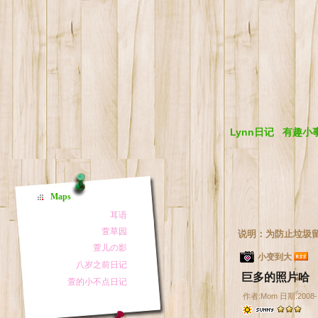
Lynn日记
有趣小
Maps
说明：为防止垃圾
小变到大
巨多的照片哈
作者:Mom 日期:2008-