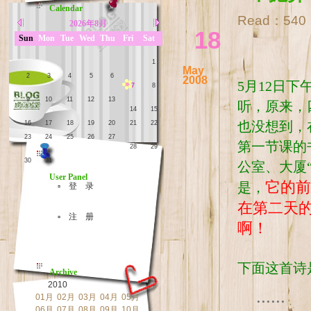
Calendar
Read：
540
2026年8月
18
Sun
Mon
Tue
Wed
Thu
Fri
Sat
1
May
2
3
4
5
6
2008
5月12日
7
8
9
10
11
12
13
听，原来，
14
15
也没想到，
16
17
18
19
20
21
22
23
24
25
26
27
第一节课的
28
29
30
31
公室、大厦
User Panel
它的前
是，
▫ 登 录
在第二天
▫ 注 册
啊！
下面这首诗
Archive
2010
......
01月
02月
03月
04月
05月
06月
07月
08月
09月
10月