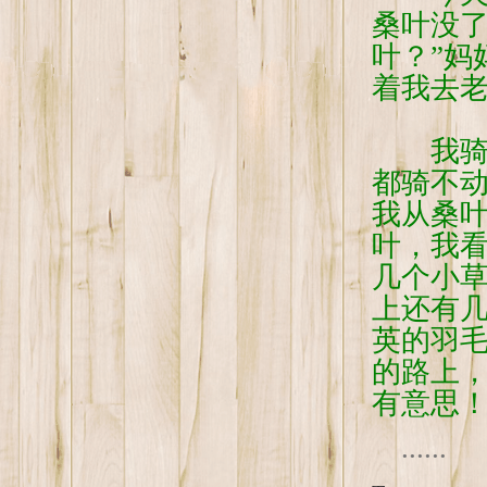
桑叶没了
叶？”妈
着我去
我骑着
都骑不
我从桑
叶，我
几个小
上还有
英的羽
的路上
有意思
......