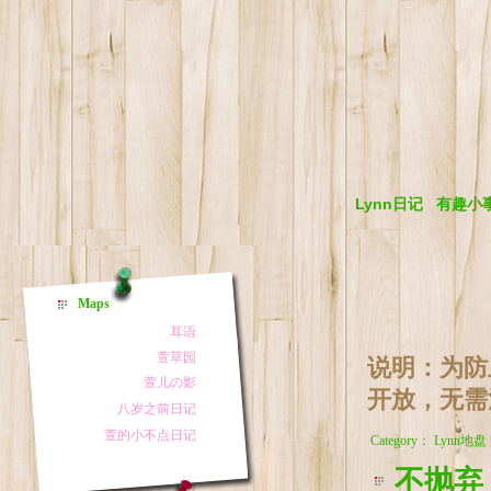
Lynn日记
有趣小
Maps
说明：为防
开放，无需
Category： Lynn地盘
不抛弃