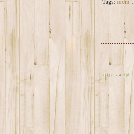
Tags:
mom
<
|
1
|
2
|
3
|
4
|
5
|
6