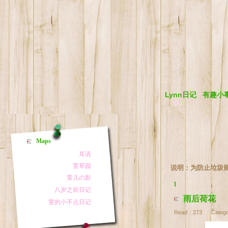
Lynn日记
有趣小
Maps
说明：为防止垃圾
1
雨后荷花
Read：
273
Catego