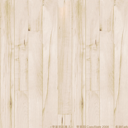
♀萱家那点事儿♀ 萱草园 CopyRight 2008 多谢
Fat