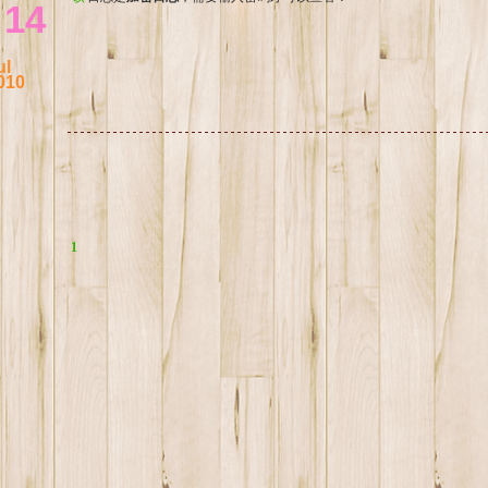
14
ul
010
1