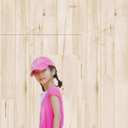
|
TOP ↑