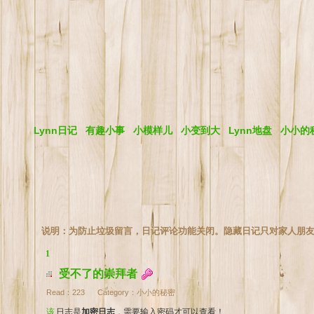
Lynn日记
有趣小事
小模样儿
小变到大
Lynn地盘
小小的
说明：为防止垃圾留言，日记评论功能关闭。隐藏日记只对家人朋
1
受不了的崇拜者
Read：
223
Category：
小小的秘密
该日志是
加密日志
，需要输入密码才可以查看！