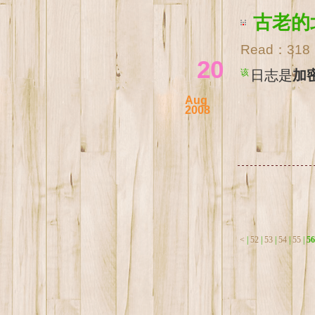
古老的
Read：
318
20
该日志是
加
Aug
2008
<
|
52
|
53
|
54
|
55
|
56