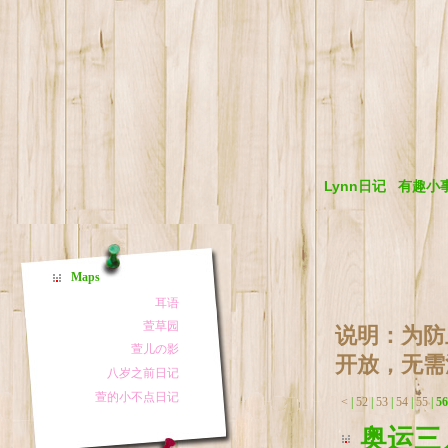
Lynn日记
有趣小
Maps
说明：为防
开放，无需
<
|
52
|
53
|
54
|
55
|
56
奥运三