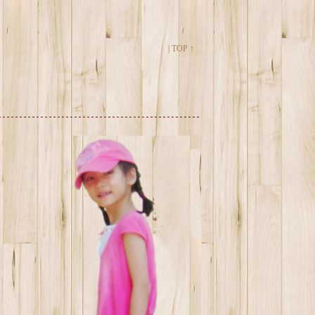
|
TOP ↑