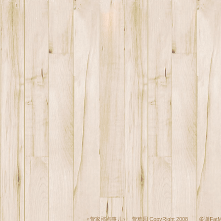
♀萱家那点事儿♀ 萱草园 CopyRight 2008 多谢
Fat