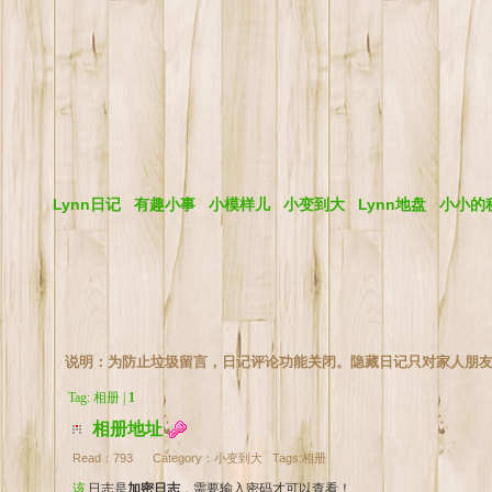
Lynn日记
有趣小事
小模样儿
小变到大
Lynn地盘
小小的
说明：为防止垃圾留言，日记评论功能关闭。隐藏日记只对家人朋
Tag: 相册 |
1
相册地址
Read：
793
Category：
小变到大
Tags:
相册
该日志是
加密日志
，需要输入密码才可以查看！