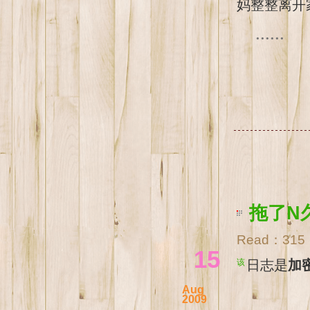
妈整整离开
......
拖了N
Read：
315
15
该日志是
加
Aug
2009