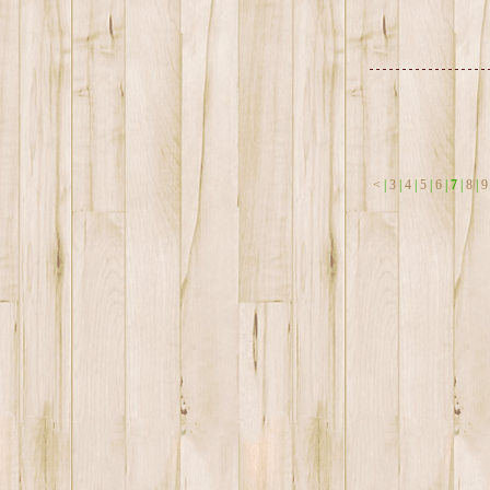
<
|
3
|
4
|
5
|
6
|
7
|
8
|
9