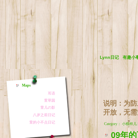
Lynn日记
有趣小
Maps
说明：为防
开放，无需
Category： 小模样儿
09年